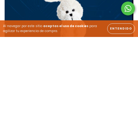
Al navegar por este sitio
aceptas el uso de cookies
para
ENTENDIDO
agilizar tu experiencia de compra.
JUGUETES
Encuentra el compañero ideal para el juego y el
desarrollo de los más pequeños.