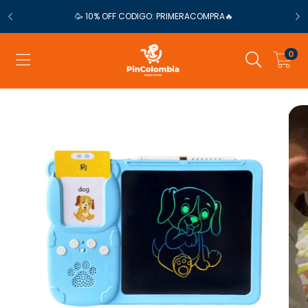
🥳 10% OFF CODIGO: PRIMERACOMPRA🔥
0